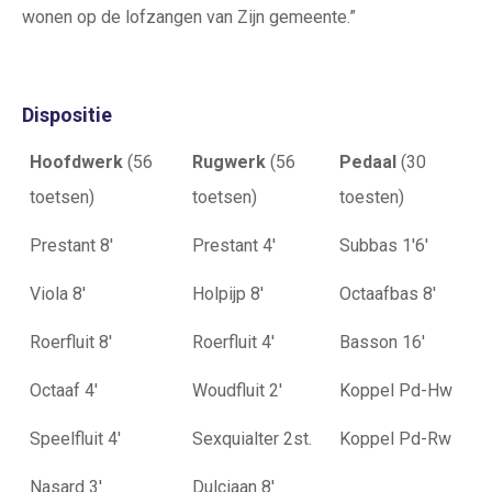
wonen op de lofzangen van Zijn gemeente.”
Dispositie
Hoofdwerk
(56
Rugwerk
(56
Pedaal
(30
toetsen)
toetsen)
toesten)
Prestant 8'
Prestant 4'
Subbas 1'6'
Viola 8'
Holpijp 8'
Octaafbas 8'
Roerfluit 8'
Roerfluit 4'
Basson 16'
Octaaf 4'
Woudfluit 2'
Koppel Pd-Hw
Speelfluit 4'
Sexquialter 2st.
Koppel Pd-Rw
Nasard 3'
Dulciaan 8'