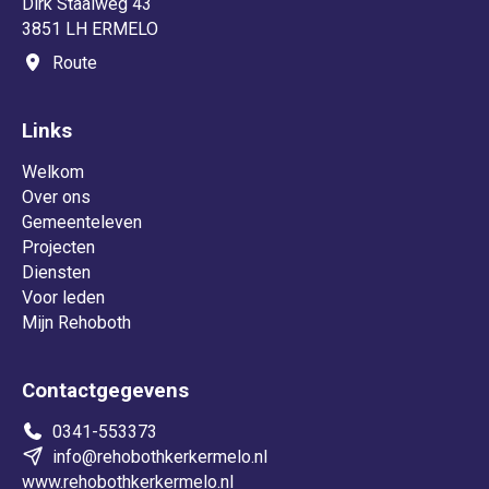
Dirk Staalweg 43
3851 LH ERMELO
Route
Links
Welkom
Over ons
Gemeenteleven
Projecten
Diensten
Voor leden
Mijn Rehoboth
Contactgegevens
0341-553373
info@rehobothkerkermelo.nl
www.rehobothkerkermelo.nl