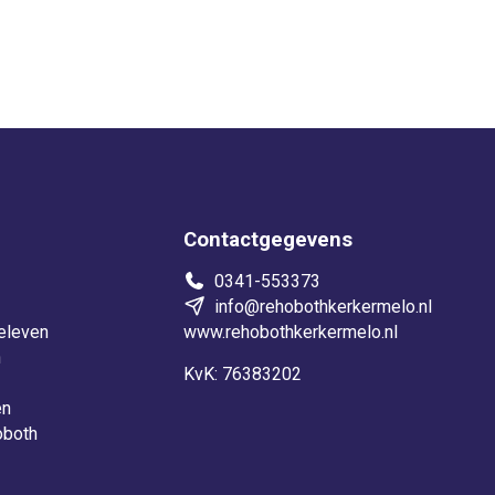
Contactgegevens
0341-553373
info@rehobothkerkermelo.nl
eleven
www.rehobothkerkermelo.nl
n
KvK: 76383202
en
oboth