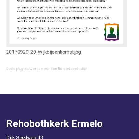
20170929-20-Wijkbijeenkomst.jpg
Deze pagina wordt door een lid onderhouden.
Rehobothkerk Ermelo
Dirk Staalweg 43