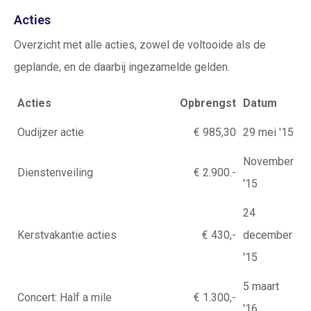
Acties
Overzicht met alle acties, zowel de voltooide als de
geplande, en de daarbij ingezamelde gelden.
Acties
Opbrengst
Datum
Oudijzer actie
€ 985,30
29 mei '15
November
Dienstenveiling
€ 2.900.-
'15
24
Kerstvakantie acties
€ 430,-
december
'15
5 maart
Concert: Half a mile
€ 1.300,-
'16