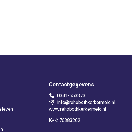
Contactgegevens
0341-553373
info@rehobothkerkermelo.nl
eleven
www.rehobothkerkermelo.nl
n
KvK: 76383202
en