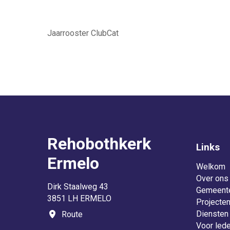
Jaarrooster ClubCat
Rehobothkerk
Links
Ermelo
Welkom
Over ons
Dirk Staalweg 43
Gemeent
3851 LH ERMELO
Projecte
Diensten
Route
Voor led