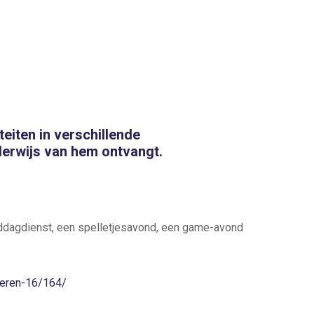
eiten in verschillende
derwijs van hem ontvangt.
ddagdienst, een spelletjesavond, een game-avond
geren-16/164/