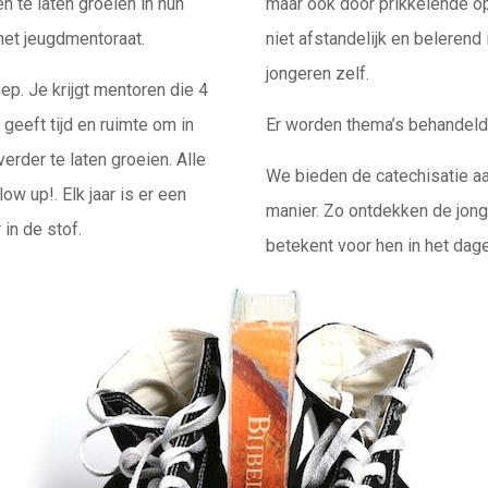
n te laten groeien in hun
maar ook door prikkelende op
et jeugdmentoraat.
niet afstandelijk en belerend 
jongeren zelf.
ep. Je krijgt mentoren die 4
geeft tijd en ruimte om in
Er worden thema’s behandeld 
rder te laten groeien. Alle
We bieden de catechisatie aa
 up!. Elk jaar is er een
manier. Zo ontdekken de jon
in de stof.
betekent voor hen in het dage