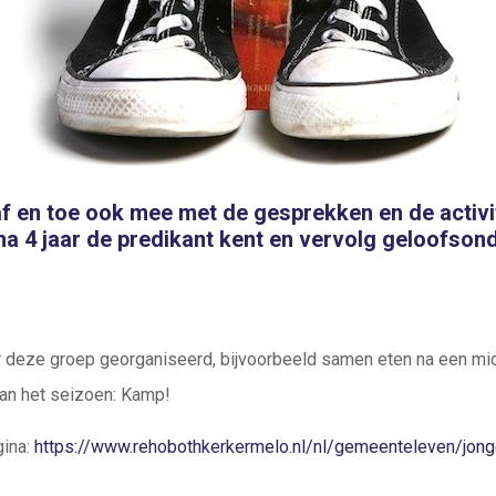
f en toe ook mee met de gesprekken en de activit
a 4 jaar de predikant kent en vervolg geloofson
 deze groep georganiseerd, bijvoorbeeld samen eten na een mi
van het seizoen: Kamp!
gina:
https://www.rehobothkerkermelo.nl/nl/gemeenteleven/jon