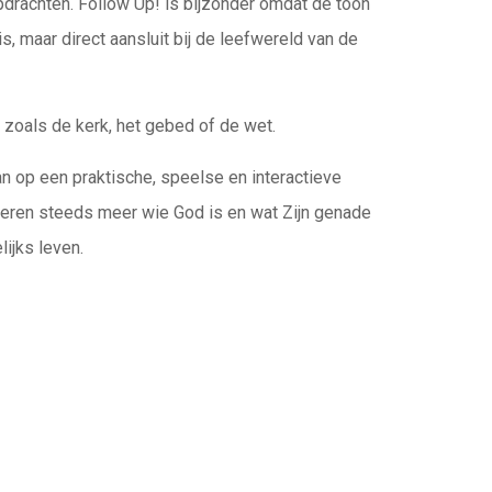
drachten. Follow Up! is bijzonder omdat de toon
is, maar direct aansluit bij de leefwereld van de
zoals de kerk, het gebed of de wet.
n op een praktische, speelse en interactieve
geren steeds meer wie God is en wat Zijn genade
lijks leven.